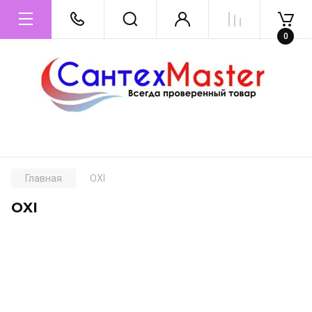
0
Главная
OXI
OXI
.