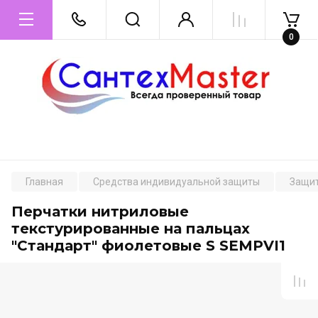
0
Главная
Средства индивидуальной защиты
Защит
Перчатки нитриловые
текстурированные на пальцах
"Стандарт" фиолетовые S SEMPVI1