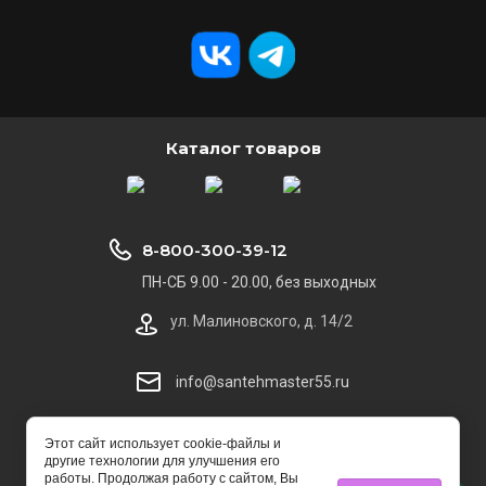
Каталог товаров
8-800-300-39-12
ПН-СБ 9.00 - 20.00, без выходных
ул. Малиновского, д. 14/2
info@santehmaster55.ru
© 2014 - 2025 СантехMaster
Этот сайт использует cookie-файлы и
другие технологии для улучшения его
работы. Продолжая работу с сайтом, Вы