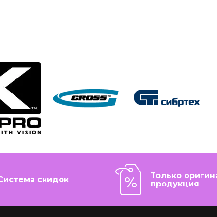
Только оригин
Система скидок
продукция